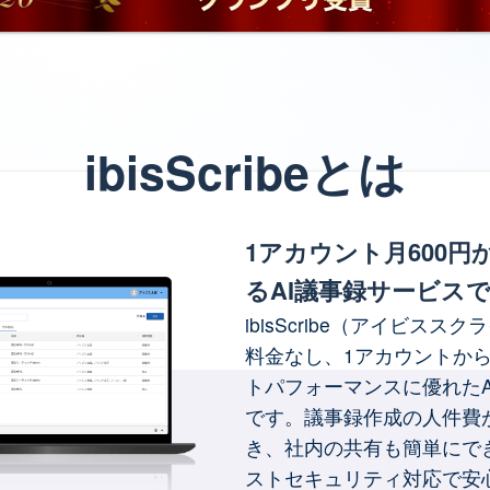
ibisScribeとは
1アカウント月600円
るAI議事録サービス
ibisScribe（アイビスス
料金なし、1アカウントか
トパフォーマンスに優れたA
です。議事録作成の人件費
き、社内の共有も簡単にで
ストセキュリティ対応で安