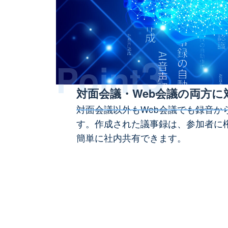
3
Point
対面会議・Web会議の両方
対面会議以外もWeb会議でも録音か
す。作成された議事録は、参加者に
簡単に社内共有できます。