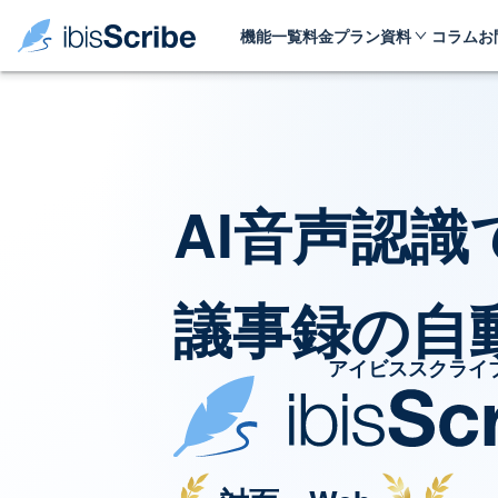
機能一覧
料金プラン
資料
コラム
お
AI音声認識
議事録の自