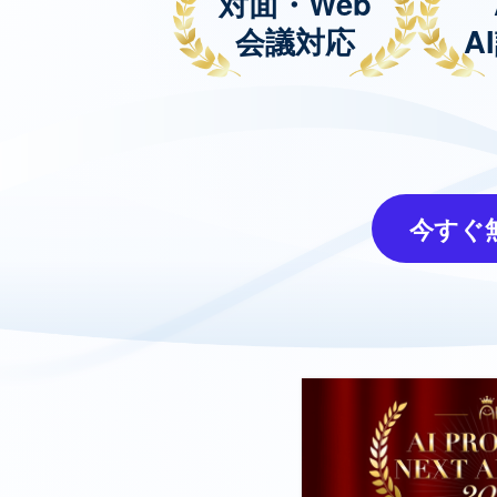
対面・Web
会議対応
A
今すぐ