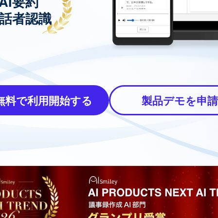
AI要約
I話者認識
無料で利用開始する
製品デモを申