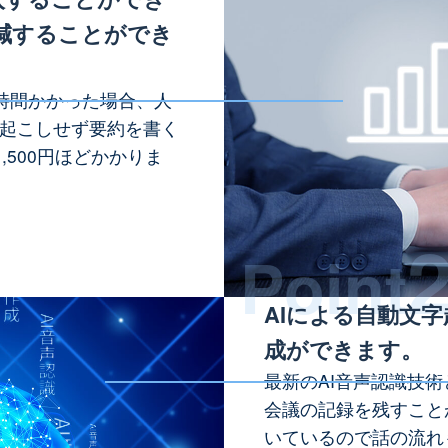
減することができ
時間かかった場合、人
字起こしせず要約を書く
,500円ほどかかりま
Point
AIによる自動文
成ができます。
最新のAI音声認識技術
会議の記録を残すこと
いているので話の流れ