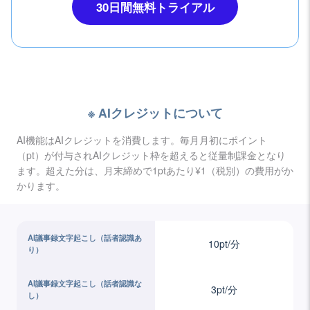
30日間無料トライアル
AIクレジットについて
AI機能はAIクレジットを消費します。毎月月初にポイント
（pt）が付与されAIクレジット枠を超えると従量制課金となり
ます。超えた分は、月末締めで1ptあたり
¥1
（
税別
）の費用がか
かります。
AI議事録文字起こし（話者認識あ
10pt/分
り）
AI議事録文字起こし（話者認識な
3pt/分
し）